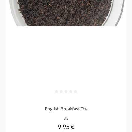
Durchschnittliche Bewertung von 0 von 5 Sternen
English Breakfast Tea
Regulärer Preis:
Ab
9,95 €