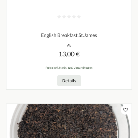
Durchschnittliche Bewertung von 0 von 5 Sternen
English Breakfast St.James
Regulärer Preis:
Ab
13,00 €
Preise inkl. MwSt. zzgl. Versandkosten
Details