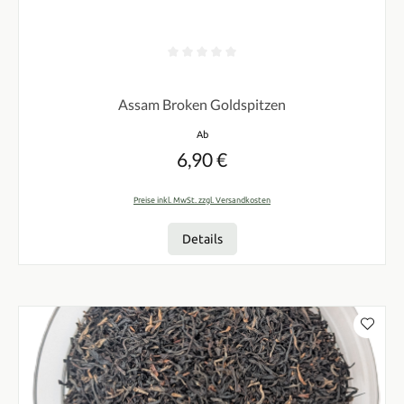
Durchschnittliche Bewertung von 0 von 5 Sternen
Assam Broken Goldspitzen
Regulärer Preis:
Ab
6,90 €
Preise inkl. MwSt. zzgl. Versandkosten
Details