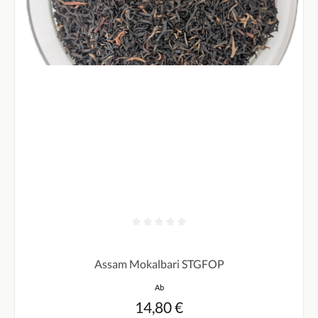
Durchschnittliche Bewertung von 0 von 5 Sternen
Assam Mokalbari STGFOP
Regulärer Preis:
Ab
14,80 €