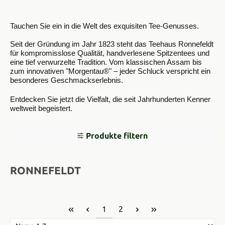
Tauchen Sie ein in die Welt des exquisiten Tee-Genusses.
Seit der Gründung im Jahr 1823 steht das Teehaus Ronnefeldt
für kompromisslose Qualität, handverlesene Spitzentees und
eine tief verwurzelte Tradition. Vom klassischen Assam bis
zum innovativen "Morgentau®" – jeder Schluck verspricht ein
besonderes Geschmackserlebnis.
Entdecken Sie jetzt die Vielfalt, die seit Jahrhunderten Kenner
weltweit begeistert.
Produkte filtern
RONNEFELDT
Seite
Seite
1
2