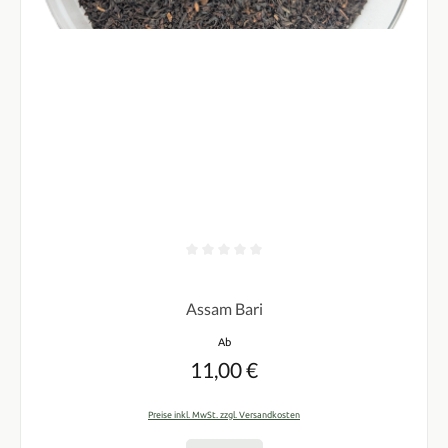
Durchschnittliche Bewertung von 0 von 5 Sternen
Assam Bari
Regulärer Preis:
Ab
11,00 €
Preise inkl. MwSt. zzgl. Versandkosten