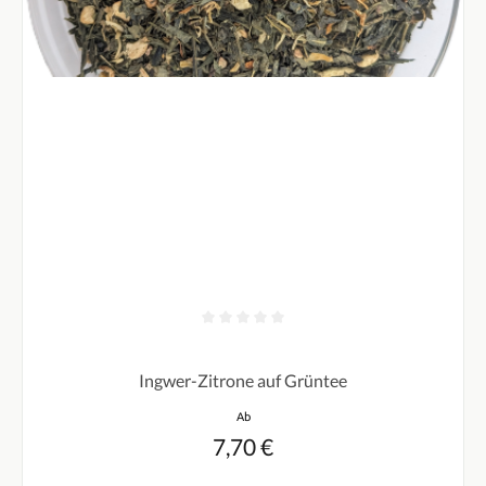
Durchschnittliche Bewertung von 0 von 5 Sternen
Ingwer-Zitrone auf Grüntee
Regulärer Preis:
Ab
7,70 €