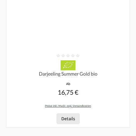
Durchschnittliche Bewertung von 0 von 5 Sternen
Darjeeling Summer Gold bio
Regulärer Preis:
Ab
16,75 €
Preise inkl. MwSt. zzgl. Versandkosten
Details