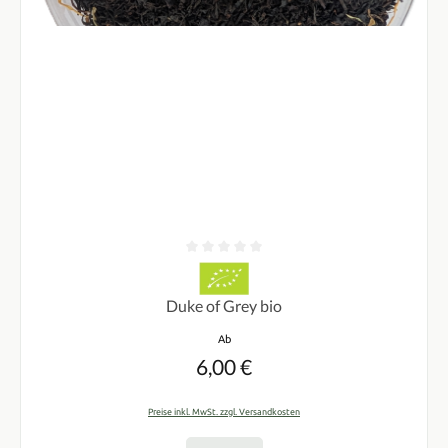
Durchschnittliche Bewertung von 0 von 5 Sternen
Duke of Grey bio
Regulärer Preis:
Ab
6,00 €
Preise inkl. MwSt. zzgl. Versandkosten