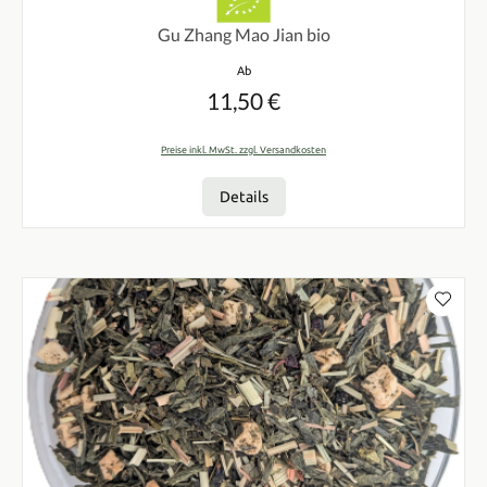
Gu Zhang Mao Jian bio
Regulärer Preis:
Ab
11,50 €
Preise inkl. MwSt. zzgl. Versandkosten
Details