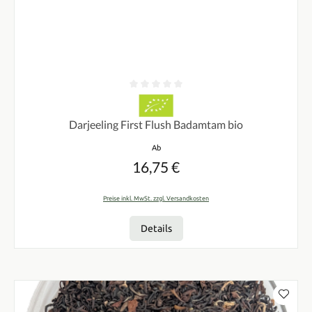
Durchschnittliche Bewertung von 0 von 5 Sternen
Darjeeling First Flush Badamtam bio
Regulärer Preis:
Ab
16,75 €
Preise inkl. MwSt. zzgl. Versandkosten
Details