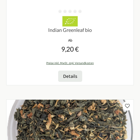
Durchschnittliche Bewertung von 0 von 5 Sternen
Indian Greenleaf bio
Regulärer Preis:
Ab
9,20 €
Preise inkl. MwSt. zzgl. Versandkosten
Details