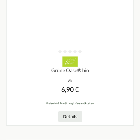
Durchschnittliche Bewertung von 0 von 5 Sternen
Grüne Oase® bio
Regulärer Preis:
Ab
6,90 €
Preise inkl. MwSt. zzgl. Versandkosten
Details