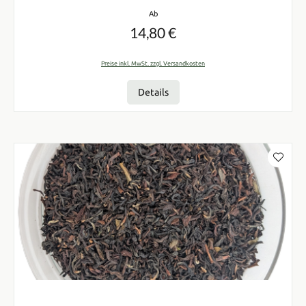
Regulärer Preis:
Ab
14,80 €
Preise inkl. MwSt. zzgl. Versandkosten
Details