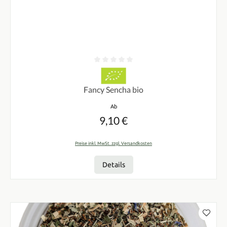
Durchschnittliche Bewertung von 0 von 5 Sternen
Fancy Sencha bio
Regulärer Preis:
Ab
9,10 €
Preise inkl. MwSt. zzgl. Versandkosten
Details