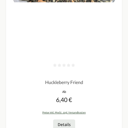
Durchschnittliche Bewertung von 0 von 5 Sternen
Huckleberry Friend
Regulärer Preis:
Ab
6,40 €
Preise inkl. MwSt. zzgl. Versandkosten
Details