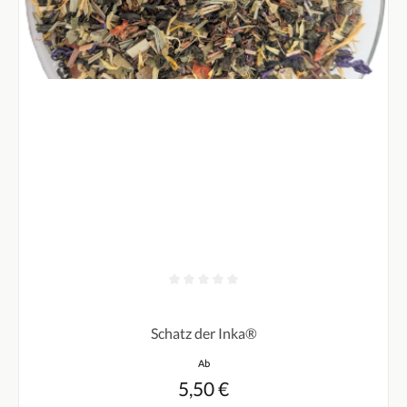
Durchschnittliche Bewertung von 0 von 5 Sternen
Schatz der Inka®
Regulärer Preis:
Ab
5,50 €