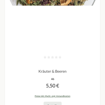
Durchschnittliche Bewertung von 0 von 5 Sternen
Kräuter & Beeren
Regulärer Preis:
Ab
5,50 €
Preise inkl. MwSt. zzgl. Versandkosten