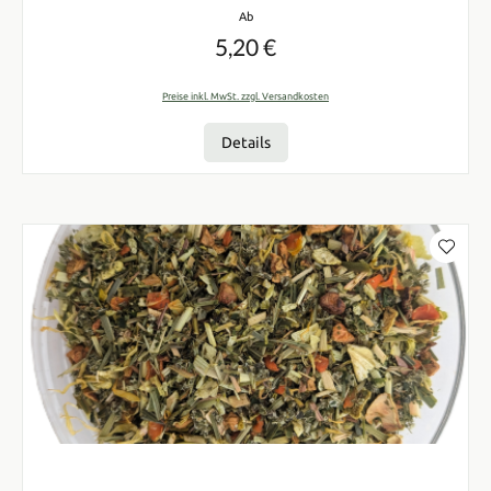
Regulärer Preis:
Ab
5,20 €
Preise inkl. MwSt. zzgl. Versandkosten
Details