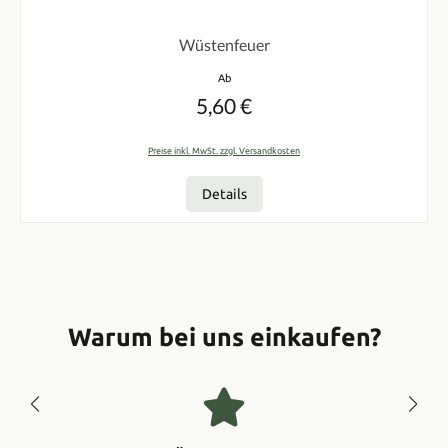
Durchschnittliche Bewertung von 0 von 5 Sternen
Wüstenfeuer
Regulärer Preis:
Ab
5,60 €
Preise inkl. MwSt. zzgl. Versandkosten
Details
Warum bei uns einkaufen?