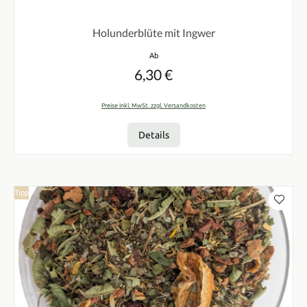
Durchschnittliche Bewertung von 0 von 5 Sternen
Holunderblüte mit Ingwer
Regulärer Preis:
Ab
6,30 €
Preise inkl. MwSt. zzgl. Versandkosten
Details
Tipp