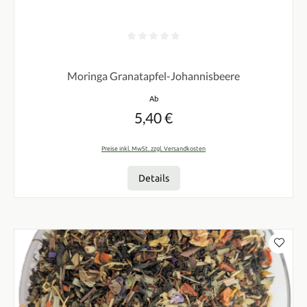
Durchschnittliche Bewertung von 0 von 5 Sternen
Moringa Granatapfel-Johannisbeere
Regulärer Preis:
Ab
5,40 €
Preise inkl. MwSt. zzgl. Versandkosten
Details