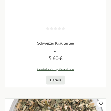
Durchschnittliche Bewertung von 0 von 5 Sternen
Schweizer Kräutertee
Regulärer Preis:
Ab
5,60 €
Preise inkl. MwSt. zzgl. Versandkosten
Details