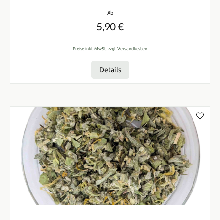
Regulärer Preis:
Ab
5,90 €
Preise inkl. MwSt. zzgl. Versandkosten
Details