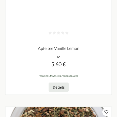
Durchschnittliche Bewertung von 0 von 5 Sternen
Apfeltee Vanille Lemon
Regulärer Preis:
Ab
5,60 €
Preise inkl. MwSt. zzgl. Versandkosten
Details