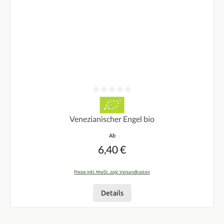
Durchschnittliche Bewertung von 0 von 5 Sternen
Venezianischer Engel bio
Regulärer Preis:
Ab
6,40 €
Preise inkl. MwSt. zzgl. Versandkosten
Details