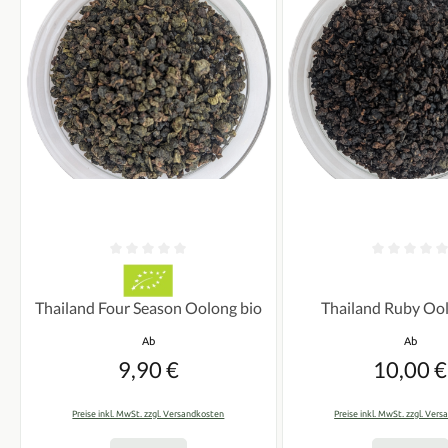
Durchschnittliche Bewertung von 0 von 5 Sternen
Durchschnittliche Bew
Thailand Ruby Ool
Thailand Four Season Oolong bio
Regulärer
Regulärer Preis:
Ab
Ab
10,00 €
9,90 €
Preise inkl. MwSt. zzgl. Ver
Preise inkl. MwSt. zzgl. Versandkosten