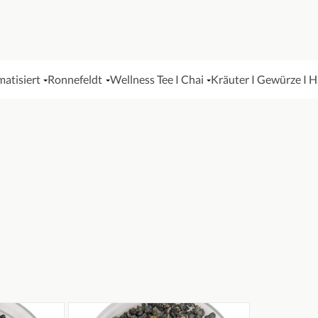
matisiert
Ronnefeldt
Wellness Tee I Chai
Kräuter I Gewürze I 