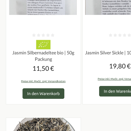
Durchschnittliche Bewertung von 0 von 5 Sternen
Durchschnittliche Bew
Jasmin Silver Sickle | 
Jasmin Silbernadeltee bio | 50g
Packung
19,80 €
Regulär
11,50 €
Regulärer Preis:
Preise inkl. MwSt. zzgl. Ver
Preise inkl. MwSt. zzgl. Versandkosten
In den Warenk
In den Warenkorb