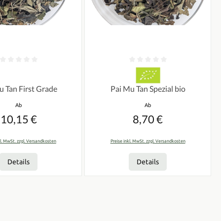
n
tliche Bewertung von 0 von 5 Sternen
Durchschnittliche Bewertung von 0 vo
u Tan First Grade
Pai Mu Tan Spezial bio
Regulärer Preis:
Regulärer Preis:
Ab
Ab
10,15 €
8,70 €
kl. MwSt. zzgl. Versandkosten
Preise inkl. MwSt. zzgl. Versandkosten
Details
Details