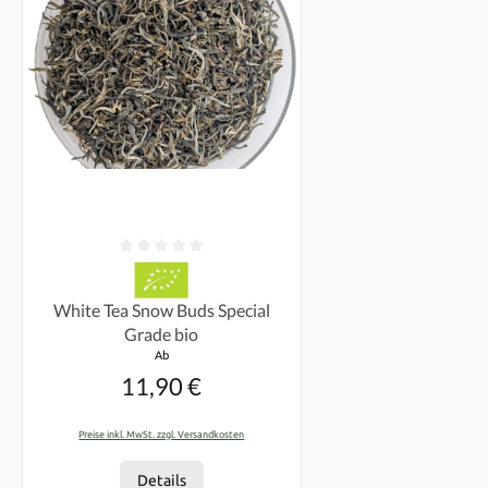
Durchschnittliche Bewertung von 0 von 5 Sternen
White Tea Snow Buds Special
Grade bio
Regulärer Preis:
Ab
11,90 €
Preise inkl. MwSt. zzgl. Versandkosten
Details