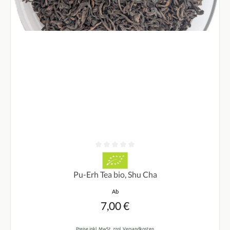
Durchschnittliche Bewertung von 0 von 5 Sternen
Pu-Erh Tea bio, Shu Cha
Regulärer Preis:
Ab
7,00 €
Preise inkl. MwSt. zzgl. Versandkosten