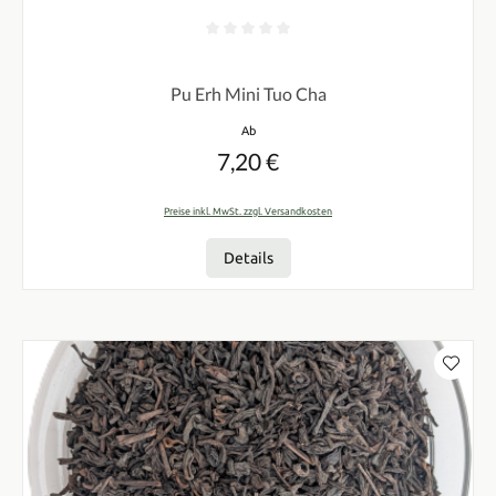
Durchschnittliche Bewertung von 0 von 5 Sternen
Pu Erh Mini Tuo Cha
Regulärer Preis:
Ab
7,20 €
Preise inkl. MwSt. zzgl. Versandkosten
Details