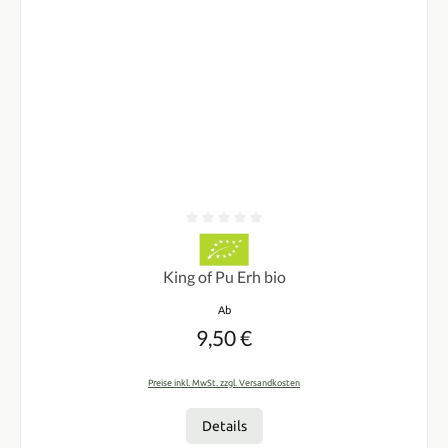
Durchschnittliche Bewertung von 0 von 5 Sternen
King of Pu Erh bio
Regulärer Preis:
Ab
9,50 €
Preise inkl. MwSt. zzgl. Versandkosten
Details