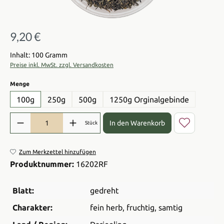
9,20 €
Regulärer Preis:
Inhalt: 100 Gramm
Preise inkl. MwSt. zzgl. Versandkosten
auswählen
Menge
100g
250g
500g
1250g Orginalgebinde
Produkt Anzahl: Gib den gewünschten Wert ein oder benutze die Sch
In den Warenkorb
Stück
Zum Merkzettel hinzufügen
Produktnummer:
16202RF
Blatt:
gedreht
Charakter:
fein herb
, fruchtig
, samtig