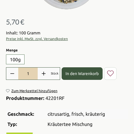
5,70 €
Regulärer Preis:
Inhalt: 100 Gramm
Preise inkl. MwSt. zzgl. Versandkosten
auswählen
Menge
100g
Produkt Anzahl: Gib den gewünschten Wert ein oder benutze die Sch
In den Warenkorb
Stück
Zum Merkzettel hinzufügen
Produktnummer:
42201RF
Geschmack:
citrusartig
, frisch
, kräuterig
Typ:
Kräutertee Mischung