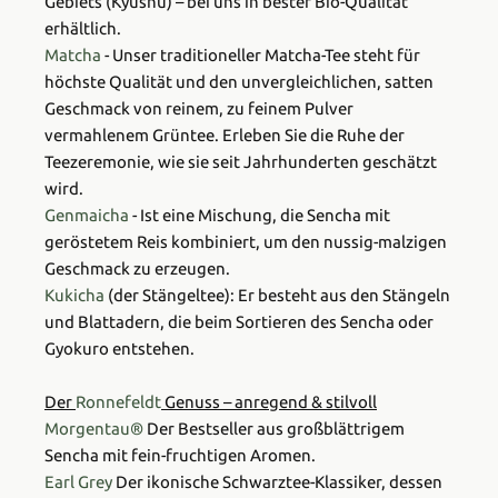
Gebiets (Kyushu) – bei uns in bester Bio-Qualität
erhältlich.
Matcha
- Unser traditioneller Matcha-Tee steht für
höchste Qualität und den unvergleichlichen, satten
Geschmack von reinem, zu feinem Pulver
vermahlenem Grüntee. Erleben Sie die Ruhe der
Teezeremonie, wie sie seit Jahrhunderten geschätzt
wird.
Genmaicha
- Ist eine Mischung, die Sencha mit
geröstetem Reis kombiniert, um den nussig-malzigen
Geschmack zu erzeugen.
Kukicha
(der Stängeltee): Er besteht aus den Stängeln
und Blattadern, die beim Sortieren des Sencha oder
Gyokuro entstehen.
Der
Ronnefeldt
Genuss – anregend & stilvoll
Morgentau®
Der Bestseller aus großblättrigem
Sencha mit fein-fruchtigen Aromen.
Earl Grey
Der ikonische Schwarztee-Klassiker, dessen