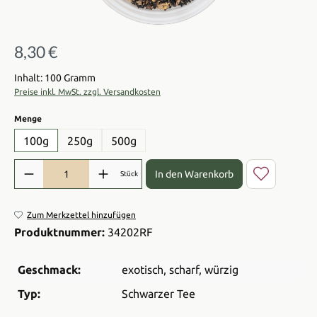
8,30 €
Regulärer Preis:
Inhalt: 100 Gramm
Preise inkl. MwSt. zzgl. Versandkosten
auswählen
Menge
100g
250g
500g
Produkt Anzahl: Gib den gewünschten Wert ein oder benutze die Sch
In den Warenkorb
Stück
Zum Merkzettel hinzufügen
Produktnummer:
34202RF
Geschmack:
exotisch
, scharf
, würzig
Typ:
Schwarzer Tee