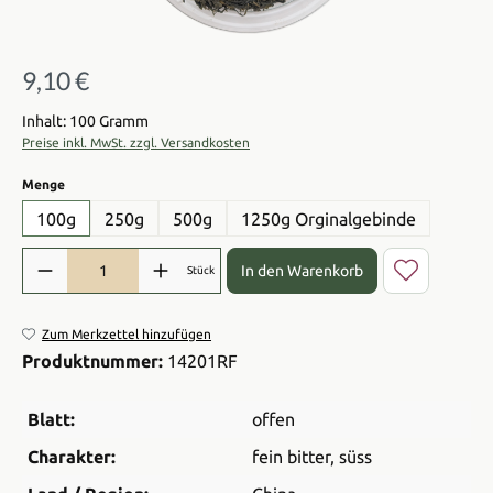
9,10 €
Regulärer Preis:
Inhalt: 100 Gramm
Preise inkl. MwSt. zzgl. Versandkosten
auswählen
Menge
100g
250g
500g
1250g Orginalgebinde
Produkt Anzahl: Gib den gewünschten Wert ein oder benutze die Sch
In den Warenkorb
Stück
Zum Merkzettel hinzufügen
Produktnummer:
14201RF
Blatt:
offen
Charakter:
fein bitter
, süss