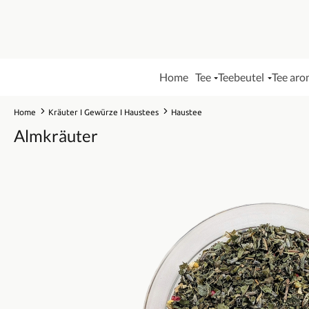
Home
Tee
Teebeutel
Tee aro
Home
Kräuter I Gewürze I Haustees
Haustee
Almkräuter
Bildergalerie überspringen