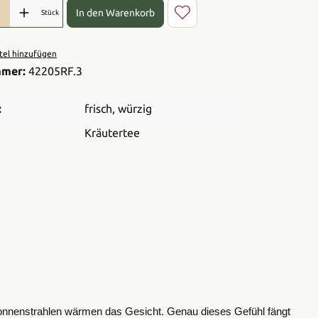
l: Gib den gewünschten Wert ein oder benutze die Schaltflächen 
In den Warenkorb
Stück
el hinzufügen
mmer:
42205RF.3
:
frisch
, würzig
Kräutertee
en Sonnenstrahlen wärmen das Gesicht. Genau dieses Gefühl fängt