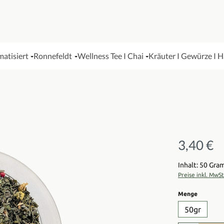
matisiert
Ronnefeldt
Wellness Tee I Chai
Kräuter I Gewürze I 
3,40 €
Regulärer Pre
Inhalt: 50 Gr
Preise inkl. MwS
auswähl
Menge
50gr