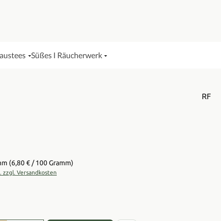
Haustees
Süßes I Räucherwerk
RF
is:
amm
(6,80 € / 100 Gramm)
t. zzgl. Versandkosten
en