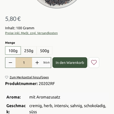
5,80 €
Regulärer Preis:
Inhalt: 100 Gramm
Preise inkl. MwSt. zzgl. Versandkosten
auswählen
Menge
100g
250g
500g
Produkt Anzahl: Gib den gewünschten Wert ein oder benutze die Sch
In den Warenkorb
Stück
Zum Merkzettel hinzufügen
Produktnummer:
20202RF
Aroma:
mit Aromazusatz
Geschmac
cremig
, herb
, intensiv
, sahnig
, schokoladig
,
k:
süss