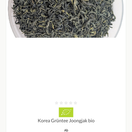
Durchschnittliche Bewertung von 0 von 5 Sternen
Korea Grüntee Joongjak bio
Regulärer Preis:
Ab