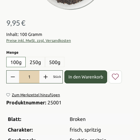
9,95 €
Regulärer Preis:
Inhalt: 100 Gramm
Preise inkl. MwSt. zzgl. Versandkosten
auswählen
Menge
100g
250g
500g
Produkt Anzahl: Gib den gewünschten Wert ein oder benutze die Sch
In den Warenkorb
Stück
Zum Merkzettel hinzufügen
Produktnummer:
25001
Blatt:
Broken
Charakter:
frisch
, spritzig