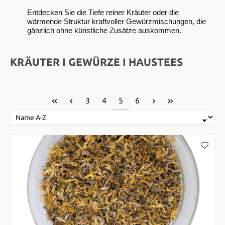
Entdecken Sie die Tiefe reiner Kräuter oder die
wärmende Struktur kraftvoller Gewürzmischungen, die
gänzlich ohne künstliche Zusätze auskommen.
KRÄUTER I GEWÜRZE I HAUSTEES
Seite
Seite
Seite
Seite
3
4
5
6