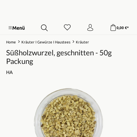
Menü
0,00 €*
Home
Kräuter I Gewürze I Haustees
Kräuter
Süßholzwurzel, geschnitten - 50g
Packung
HA
Bildergalerie überspringen