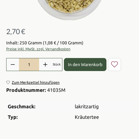
2,70 €
Regulärer Preis:
Inhalt: 250 Gramm
(1,08 € / 100 Gramm)
Preise inkl. MwSt. zzgl. Versandkosten
Produkt Anzahl: Gib den gewünschten Wert ein oder benutze die Sch
In den Warenkorb
Stück
Zum Merkzettel hinzufügen
Produktnummer:
41035M
Geschmack:
lakritzartig
Typ:
Kräutertee