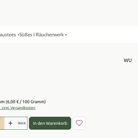
Haustees
Süßes I Räucherwerk
WU
is:
amm
(6,00 € / 100 Gramm)
t. zzgl. Versandkosten
l: Gib den gewünschten Wert ein oder benutze die Schaltflächen 
In den Warenkorb
Stück