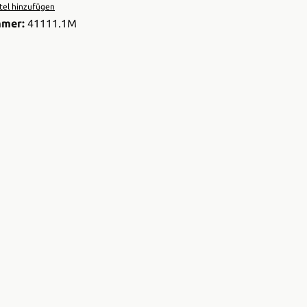
el hinzufügen
mmer:
41111.1M