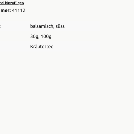
el hinzufügen
mmer:
41112
:
balsamisch
, süss
30g
, 100g
Kräutertee