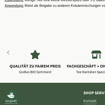
Zubereitung:
Menge: Nur eine kleine Messerspitze oder 1-2 Blattst
Anwendung:
Meist als Beigabe zu anderen Kräutermischungen v
QUALITÄT ZU FAIREM PREIS
FACHGESCHÄFT + O
Großes BIO Sortiment
Tee Raritäten Spezi
SHOP SERV
Kontakt