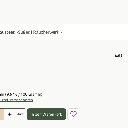
Haustees
Süßes I Räucherwerk
WU
is:
amm
(9,67 € / 100 Gramm)
t. zzgl. Versandkosten
l: Gib den gewünschten Wert ein oder benutze die Schaltflächen 
In den Warenkorb
Stück