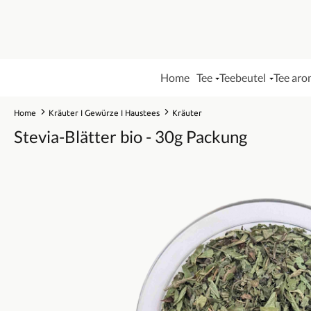
Home
Tee
Teebeutel
Tee aro
Home
Kräuter I Gewürze I Haustees
Kräuter
Stevia-Blätter bio - 30g Packung
Bildergalerie überspringen