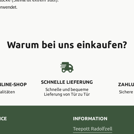
ücke (Stevia ist extrem süß!).
erwendet.
Warum bei uns einkaufen?
SCHNELLE LIEFERUNG
NLINE-SHOP
ZAHLU
Schnelle und bequeme
alitäten
Sicher
Lieferung von Tür zu Tür
ICE
INFORMATION
Teepott Radolfzell