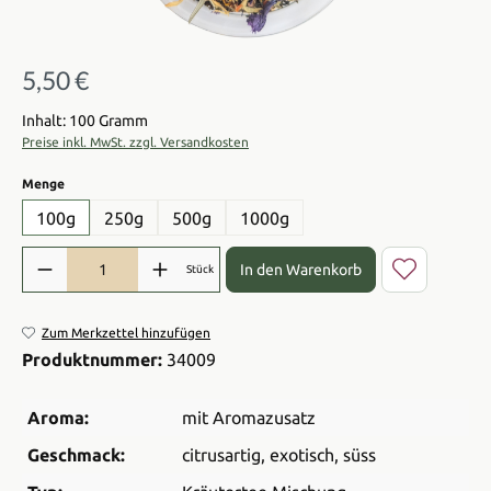
5,50 €
Regulärer Preis:
Inhalt: 100 Gramm
Preise inkl. MwSt. zzgl. Versandkosten
auswählen
Menge
100g
250g
500g
1000g
Produkt Anzahl: Gib den gewünschten Wert ein oder benutze die Sch
In den Warenkorb
Stück
Zum Merkzettel hinzufügen
Produktnummer:
34009
Aroma:
mit Aromazusatz
Geschmack:
citrusartig
, exotisch
, süss