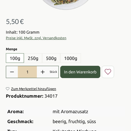
5,50 €
Regulärer Preis:
Inhalt: 100 Gramm
Preise inkl. MwSt. zzgl. Versandkosten
auswählen
Menge
100g
250g
500g
1000g
Produkt Anzahl: Gib den gewünschten Wert ein oder benutze die Sch
In den Warenkorb
Stück
Zum Merkzettel hinzufügen
Produktnummer:
34017
Aroma:
mit Aromazusatz
Geschmack:
beerig
, fruchtig
, süss