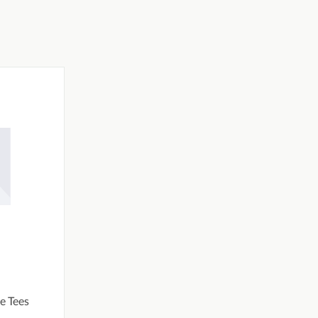
ertung von 0 von 5 Sternen
e Tees