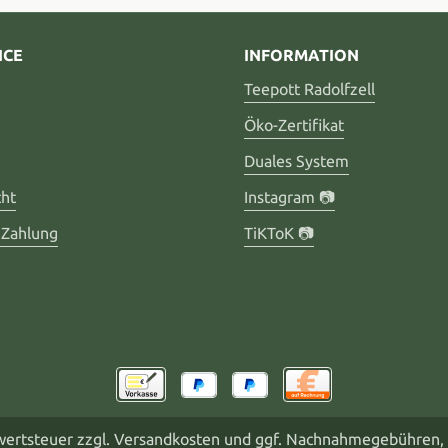
ICE
INFORMATION
Teepott Radolfzell
Öko-Zertifikat
Duales System
cht
Instagram 📷
 Zahlung
TiKToK 📷
rwertsteuer zzgl.
Versandkosten
und ggf. Nachnahmegebühren, 