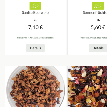
Durchschnittliche Bewertung von 0 von 5 Sternen
Durchschnittliche Bew
Sanfte Beere bio
Sonnenfrüchte
Regulärer Preis:
Regulärer
Ab
Ab
7,10 €
5,60 €
Preise inkl. MwSt. zzgl. Versandkosten
Preise inkl. MwSt. zzgl. Ver
Details
Details