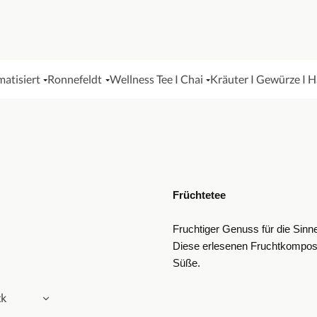
matisiert
Ronnefeldt
Wellness Tee I Chai
Kräuter I Gewürze I 
Früchtetee
Fruchtiger Genuss für die Sinn
Diese erlesenen Fruchtkomposi
Süße.
ck