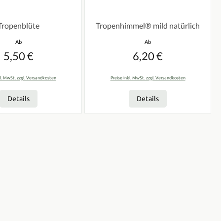
n
tliche Bewertung von 0 von 5 Sternen
Durchschnittliche Bewertung von 0 vo
Tropenblüte
Tropenhimmel® mild natürlich
Regulärer Preis:
Regulärer Preis:
Ab
Ab
5,50 €
6,20 €
kl. MwSt. zzgl. Versandkosten
Preise inkl. MwSt. zzgl. Versandkosten
Details
Details