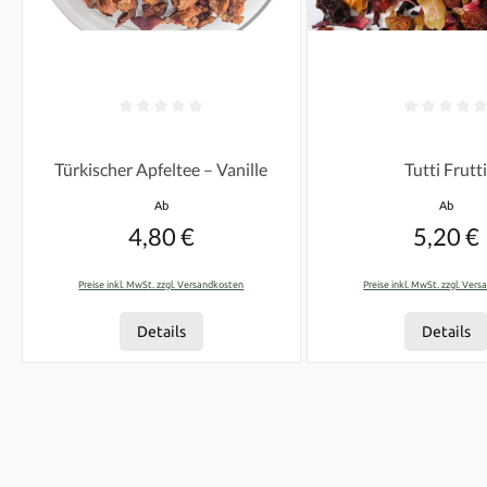
Durchschnittliche Bewertung von 0 von 5 Sternen
Durchschnittliche Bew
Türkischer Apfeltee – Vanille
Tutti Frutt
Regulärer Preis:
Regulärer
Ab
Ab
4,80 €
5,20 €
Preise inkl. MwSt. zzgl. Versandkosten
Preise inkl. MwSt. zzgl. Ver
Details
Details