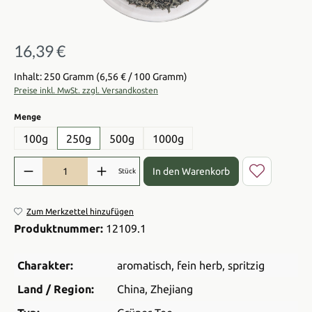
16,39 €
Regulärer Preis:
Inhalt: 250 Gramm
(6,56 € / 100 Gramm)
Preise inkl. MwSt. zzgl. Versandkosten
auswählen
Menge
100g
250g
500g
1000g
Produkt Anzahl: Gib den gewünschten Wert ein oder benutze die Sch
In den Warenkorb
Stück
Zum Merkzettel hinzufügen
Produktnummer:
12109.1
Charakter:
aromatisch
, fein herb
, spritzig
Land / Region:
China
, Zhejiang