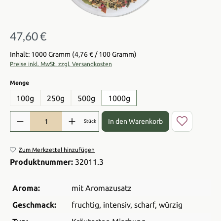
47,60 €
Regulärer Preis:
Inhalt: 1000 Gramm
(4,76 € / 100 Gramm)
Preise inkl. MwSt. zzgl. Versandkosten
auswählen
Menge
100g
250g
500g
1000g
Produkt Anzahl: Gib den gewünschten Wert ein oder benutze die Sch
In den Warenkorb
Stück
Zum Merkzettel hinzufügen
Produktnummer:
32011.3
Aroma:
mit Aromazusatz
Geschmack:
fruchtig
, intensiv
, scharf
, würzig