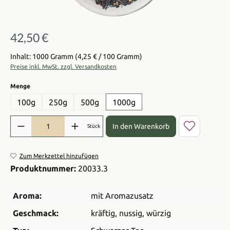
42,50 €
Regulärer Preis:
Inhalt: 1000 Gramm
(4,25 € / 100 Gramm)
Preise inkl. MwSt. zzgl. Versandkosten
auswählen
Menge
100g
250g
500g
1000g
Produkt Anzahl: Gib den gewünschten Wert ein oder benutze die Sch
In den Warenkorb
Stück
Zum Merkzettel hinzufügen
Produktnummer:
20033.3
Aroma:
mit Aromazusatz
Geschmack:
kräftig
, nussig
, würzig