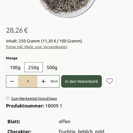
28,26 €
Regulärer Preis:
Inhalt: 250 Gramm
(11,30 € / 100 Gramm)
Preise inkl. MwSt. zzgl. Versandkosten
auswählen
Menge
100g
250g
500g
Produkt Anzahl: Gib den gewünschten Wert ein oder benutze die Sch
In den Warenkorb
Stück
Zum Merkzettel hinzufügen
Produktnummer:
18009.1
Blatt:
offen
Charakter:
fruchtig
, lieblich
, mild