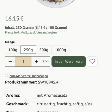
16,15 €
Regulärer Preis:
Inhalt: 250 Gramm
(6,46 € / 100 Gramm)
Preise inkl. MwSt. zzgl. Versandkosten
auswählen
Menge
100g
250g
500g
1000g
Produkt Anzahl: Gib den gewünschten Wert ein oder benutze die Sch
In den Warenkorb
Stück
Zum Merkzettel hinzufügen
Produktnummer:
SW10945.4
Aroma:
mit Aromazusatz
Geschmack:
citrusartig
, fruchtig
, saftig
, süss