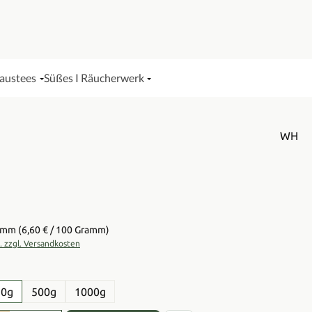
Haustees
Süßes I Räucherwerk
WH
is:
ramm
(6,60 € / 100 Gramm)
t. zzgl. Versandkosten
en
50g
500g
1000g