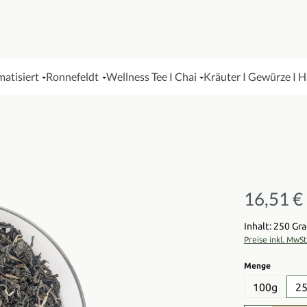
matisiert
Ronnefeldt
Wellness Tee I Chai
Kräuter I Gewürze I 
16,51 €
Regulärer Pre
Inhalt: 250 G
Preise inkl. MwS
auswähl
Menge
100g
2