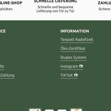
SCHNELLE LIEFERUNG
NLINE-SHOP
ZAHLU
Schnelle und bequeme
alitäten
Sicher
Lieferung von Tür zu Tür
ICE
INFORMATION
Teepott Radolfzell
Öko-Zertifikat
Duales System
cht
Instagram 📷
 Zahlung
TiKToK 📷