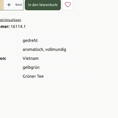
l: Gib den gewünschten Wert ein oder benutze die Schaltflächen 
In den Warenkorb
Stück
el hinzufügen
mmer:
16114.1
gedreht
aromatisch
, vollmundig
on:
Vietnam
gelbgrün
Grüner Tee