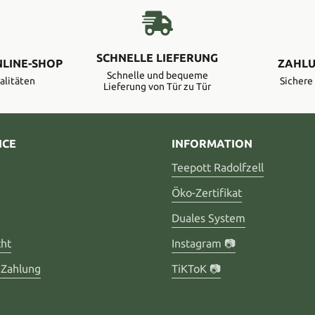
SCHNELLE LIEFERUNG
NLINE-SHOP
ZAHLU
Schnelle und bequeme
alitäten
Sicher
Lieferung von Tür zu Tür
ICE
INFORMATION
Teepott Radolfzell
Öko-Zertifikat
Duales System
cht
Instagram 📷
 Zahlung
TiKToK 📷