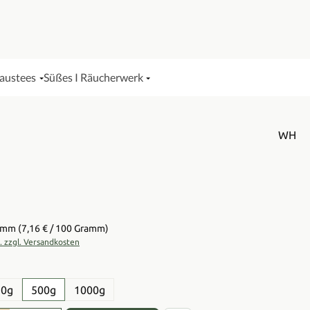
Haustees
Süßes I Räucherwerk
WH
is:
ramm
(7,16 € / 100 Gramm)
t. zzgl. Versandkosten
en
50g
500g
1000g