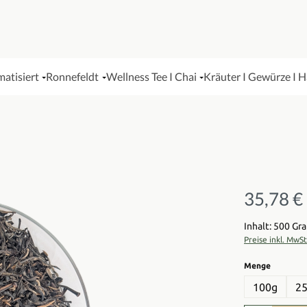
matisiert
Ronnefeldt
Wellness Tee I Chai
Kräuter I Gewürze I 
35,78 €
Regulärer Pre
Inhalt: 500 G
Preise inkl. MwS
auswähl
Menge
100g
2