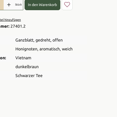
l: Gib den gewünschten Wert ein oder benutze die Schaltflächen 
In den Warenkorb
Stück
el hinzufügen
mmer:
27401.2
Ganzblatt
, gedreht
, offen
Honignoten
, aromatisch
, weich
on:
Vietnam
dunkelbraun
Schwarzer Tee