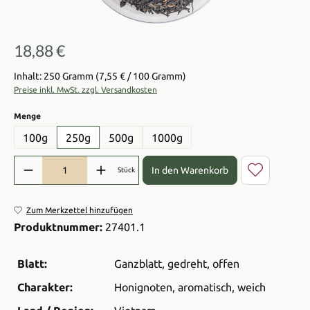
18,88 €
Regulärer Preis:
Inhalt: 250 Gramm
(7,55 € / 100 Gramm)
Preise inkl. MwSt. zzgl. Versandkosten
auswählen
Menge
100g
250g
500g
1000g
Produkt Anzahl: Gib den gewünschten Wert ein oder benutze die Sch
In den Warenkorb
Stück
Zum Merkzettel hinzufügen
Produktnummer:
27401.1
Blatt:
Ganzblatt
, gedreht
, offen
Charakter:
Honignoten
, aromatisch
, weich