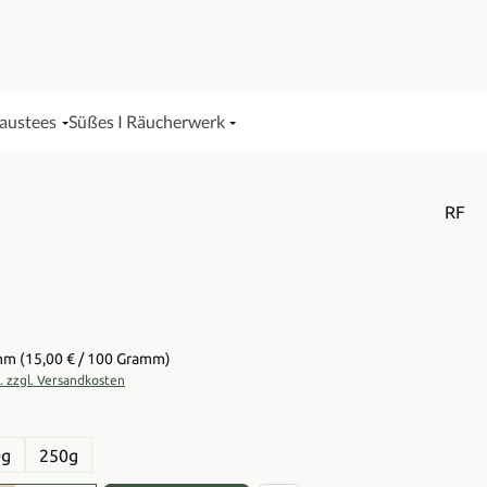
Haustees
Süßes I Räucherwerk
RF
is:
amm
(15,00 € / 100 Gramm)
t. zzgl. Versandkosten
en
0g
250g