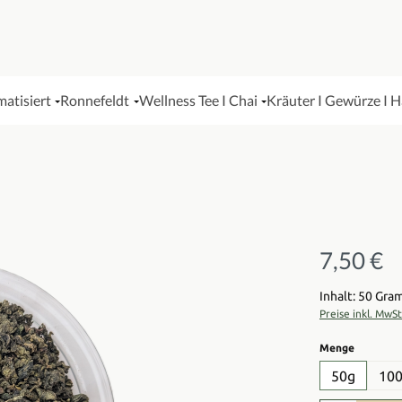
matisiert
Ronnefeldt
Wellness Tee I Chai
Kräuter I Gewürze I 
7,50 €
Regulärer Pre
Inhalt: 50 Gr
Preise inkl. MwS
auswähl
Menge
50g
10