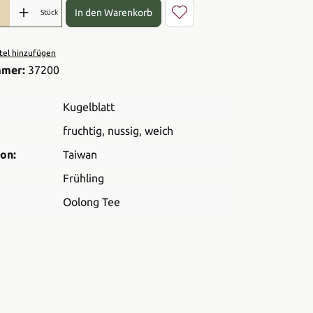
l: Gib den gewünschten Wert ein oder benutze die Schaltflächen 
In den Warenkorb
Stück
el hinzufügen
mmer:
37200
Kugelblatt
fruchtig
, nussig
, weich
on:
Taiwan
Frühling
Oolong Tee