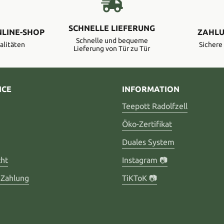
SCHNELLE LIEFERUNG
NLINE-SHOP
ZAHLU
Schnelle und bequeme
alitäten
Sicher
Lieferung von Tür zu Tür
ICE
INFORMATION
Teepott Radolfzell
Öko-Zertifikat
Duales System
cht
Instagram 📷
 Zahlung
TiKToK 📷