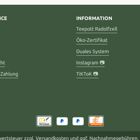
ICE
INFORMATION
Teepott Radolfzell
Öko-Zertifikat
Duales System
cht
Instagram 📷
 Zahlung
TiKToK 📷
rwertsteuer zzgl.
Versandkosten
und ggf. Nachnahmegebühren, 