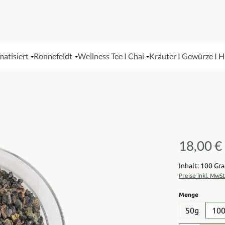
matisiert
Ronnefeldt
Wellness Tee I Chai
Kräuter I Gewürze I 
18,00 €
Regulärer Pre
Inhalt: 100 G
Preise inkl. MwS
auswähl
Menge
50g
10