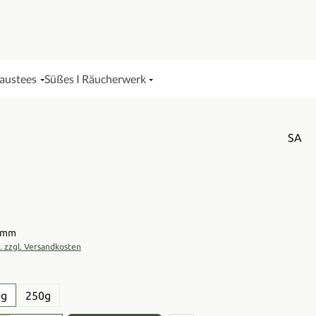
Haustees
Süßes I Räucherwerk
SA
is:
ramm
t. zzgl. Versandkosten
en
0g
250g