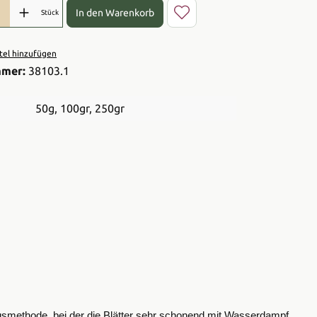
l: Gib den gewünschten Wert ein oder benutze die Schaltflächen 
In den Warenkorb
Stück
el hinzufügen
mmer:
38103.1
50g
, 100gr
, 250gr
gsmethode, bei der die Blätter sehr schonend mit Wasserdampf