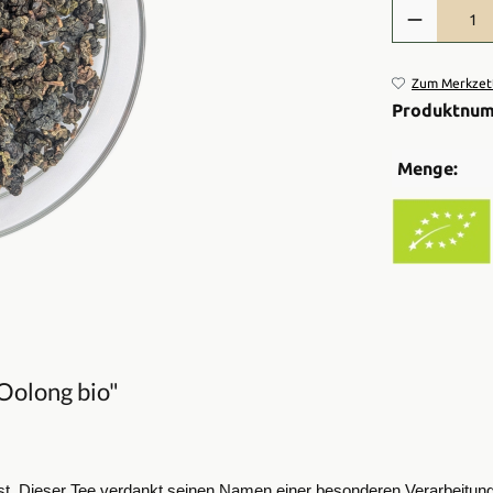
Produkt Anzah
Zum Merkzett
Produktnu
Menge:
Oolong bio"
nst. Dieser Tee verdankt seinen Namen einer besonderen Verarbeitun