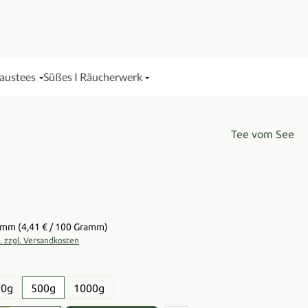
Haustees
Süßes I Räucherwerk
Tee vom See
is:
ramm
(4,41 € / 100 Gramm)
t. zzgl. Versandkosten
en
50g
500g
1000g