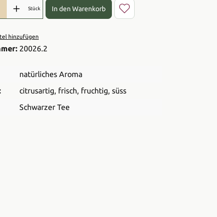
l: Gib den gewünschten Wert ein oder benutze die Schaltflächen 
In den Warenkorb
Stück
el hinzufügen
mmer:
20026.2
natürliches Aroma
:
citrusartig
, frisch
, fruchtig
, süss
Schwarzer Tee