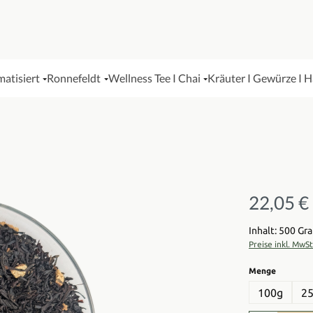
matisiert
Ronnefeldt
Wellness Tee I Chai
Kräuter I Gewürze I 
22,05 €
Regulärer Pre
Inhalt: 500 G
Preise inkl. MwS
auswähl
Menge
100g
2