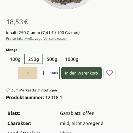
18,53 €
Regulärer Preis:
Inhalt: 250 Gramm
(7,41 € / 100 Gramm)
Preise inkl. MwSt. zzgl. Versandkosten
auswählen
Menge
100g
250g
500g
1000g
Produkt Anzahl: Gib den gewünschten Wert ein oder benutze die Sch
In den Warenkorb
Stück
Zum Merkzettel hinzufügen
Produktnummer:
12018.1
Blatt:
Ganzblatt
, offen
Charakter:
mild
, nicht anregend