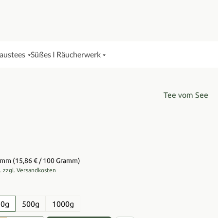
Haustees
Süßes I Räucherwerk
Tee vom See
is:
ramm
(15,86 € / 100 Gramm)
t. zzgl. Versandkosten
en
50g
500g
1000g