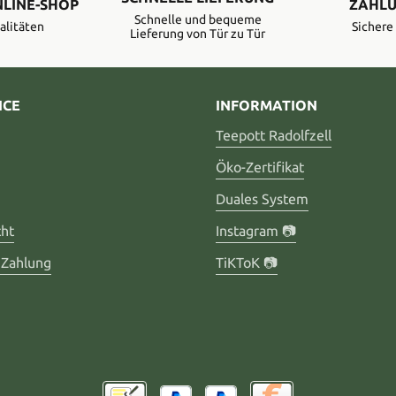
NLINE-SHOP
ZAHLU
Schnelle und bequeme
alitäten
Sicher
Lieferung von Tür zu Tür
ICE
INFORMATION
Teepott Radolfzell
Öko-Zertifikat
Duales System
cht
Instagram 📷
 Zahlung
TiKToK 📷