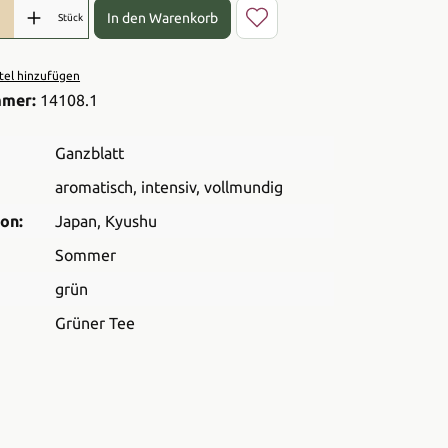
l: Gib den gewünschten Wert ein oder benutze die Schaltflächen 
In den Warenkorb
Stück
el hinzufügen
mmer:
14108.1
Ganzblatt
aromatisch
, intensiv
, vollmundig
on:
Japan
, Kyushu
Sommer
grün
Grüner Tee