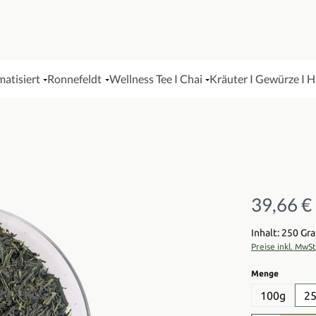
matisiert
Ronnefeldt
Wellness Tee I Chai
Kräuter I Gewürze I 
39,66 €
Regulärer Pre
Inhalt: 250 G
Preise inkl. MwS
auswähl
Menge
100g
2