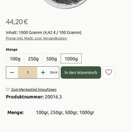
44,20 €
Regulärer Preis:
Inhalt: 1000 Gramm
(4,42 € / 100 Gramm)
Preise inkl. MwSt. zzgl. Versandkosten
auswählen
Menge
100g
250g
500g
1000g
Produkt Anzahl: Gib den gewünschten Wert ein oder benutze die Sch
In den Warenkorb
Stück
Zum Merkzettel hinzufügen
Produktnummer:
20016.3
Menge:
100gr
, 250gr
, 500gr
, 1000gr