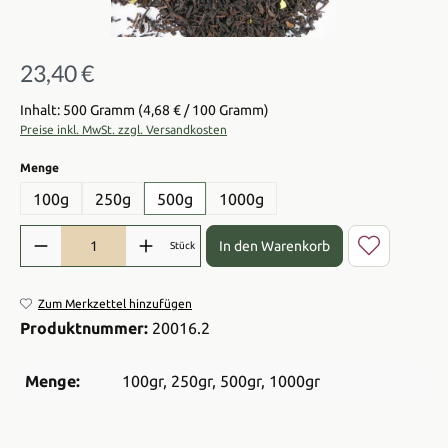
23,40 €
Regulärer Preis:
Inhalt: 500 Gramm
(4,68 € / 100 Gramm)
Preise inkl. MwSt. zzgl. Versandkosten
auswählen
Menge
100g
250g
500g
1000g
Produkt Anzahl: Gib den gewünschten Wert ein oder benutze die Sch
In den Warenkorb
Stück
Zum Merkzettel hinzufügen
Produktnummer:
20016.2
Menge:
100gr
, 250gr
, 500gr
, 1000gr