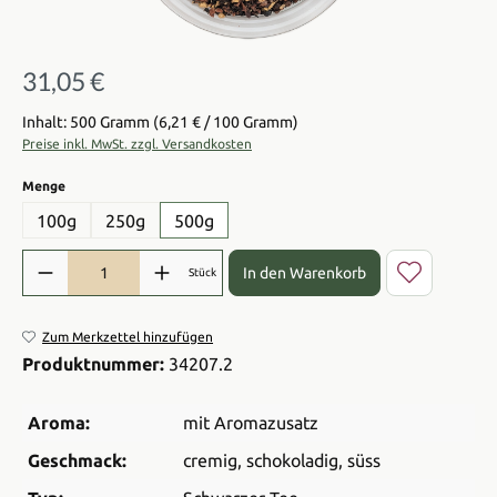
31,05 €
Regulärer Preis:
Inhalt: 500 Gramm
(6,21 € / 100 Gramm)
Preise inkl. MwSt. zzgl. Versandkosten
auswählen
Menge
100g
250g
500g
Produkt Anzahl: Gib den gewünschten Wert ein oder benutze die Sch
In den Warenkorb
Stück
Zum Merkzettel hinzufügen
Produktnummer:
34207.2
Aroma:
mit Aromazusatz
Geschmack:
cremig
, schokoladig
, süss