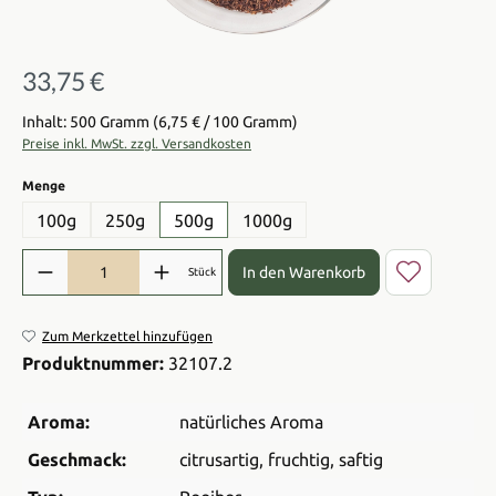
33,75 €
Regulärer Preis:
Inhalt: 500 Gramm
(6,75 € / 100 Gramm)
Preise inkl. MwSt. zzgl. Versandkosten
auswählen
Menge
100g
250g
500g
1000g
Produkt Anzahl: Gib den gewünschten Wert ein oder benutze die Sch
In den Warenkorb
Stück
Zum Merkzettel hinzufügen
Produktnummer:
32107.2
Aroma:
natürliches Aroma
Geschmack:
citrusartig
, fruchtig
, saftig