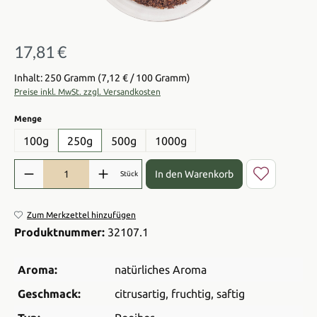
17,81 €
Regulärer Preis:
Inhalt: 250 Gramm
(7,12 € / 100 Gramm)
Preise inkl. MwSt. zzgl. Versandkosten
auswählen
Menge
100g
250g
500g
1000g
Produkt Anzahl: Gib den gewünschten Wert ein oder benutze die Sch
In den Warenkorb
Stück
Zum Merkzettel hinzufügen
Produktnummer:
32107.1
Aroma:
natürliches Aroma
Geschmack:
citrusartig
, fruchtig
, saftig