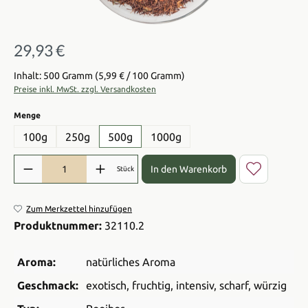
29,93 €
Regulärer Preis:
Inhalt: 500 Gramm
(5,99 € / 100 Gramm)
Preise inkl. MwSt. zzgl. Versandkosten
auswählen
Menge
100g
250g
500g
1000g
Produkt Anzahl: Gib den gewünschten Wert ein oder benutze die Sch
In den Warenkorb
Stück
Zum Merkzettel hinzufügen
Produktnummer:
32110.2
Aroma:
natürliches Aroma
Geschmack:
exotisch
, fruchtig
, intensiv
, scharf
, würzig