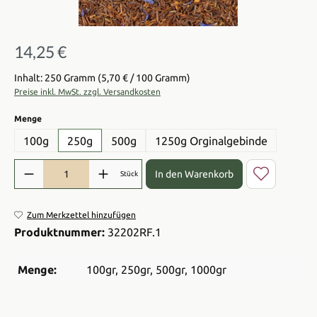
14,25 €
Regulärer Preis:
Inhalt: 250 Gramm
(5,70 € / 100 Gramm)
Preise inkl. MwSt. zzgl. Versandkosten
auswählen
Menge
100g
250g
500g
1250g Orginalgebinde
Produkt Anzahl: Gib den gewünschten Wert ein oder benutze die Sch
In den Warenkorb
Stück
Zum Merkzettel hinzufügen
Produktnummer:
32202RF.1
Menge:
100gr
, 250gr
, 500gr
, 1000gr