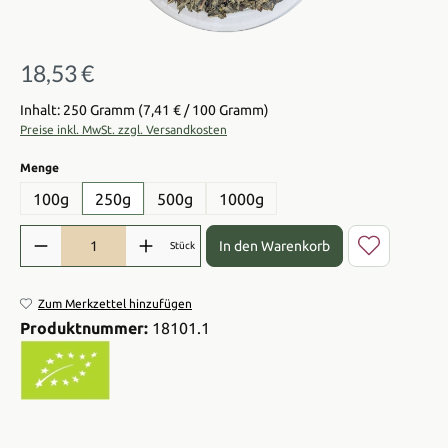
18,53 €
Regulärer Preis:
Inhalt: 250 Gramm
(7,41 € / 100 Gramm)
Preise inkl. MwSt. zzgl. Versandkosten
auswählen
Menge
100g
250g
500g
1000g
Produkt Anzahl: Gib den gewünschten Wert ein oder benutze die Sch
In den Warenkorb
Stück
Zum Merkzettel hinzufügen
Produktnummer:
18101.1