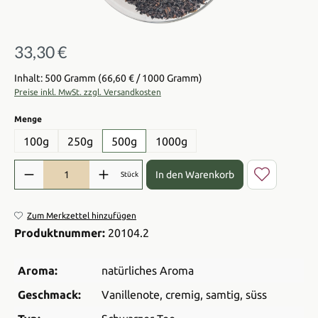
33,30 €
Regulärer Preis:
Inhalt: 500 Gramm
(66,60 € / 1000 Gramm)
Preise inkl. MwSt. zzgl. Versandkosten
auswählen
Menge
100g
250g
500g
1000g
Produkt Anzahl: Gib den gewünschten Wert ein oder benutze die Sch
In den Warenkorb
Stück
Zum Merkzettel hinzufügen
Produktnummer:
20104.2
Aroma:
natürliches Aroma
Geschmack:
Vanillenote
, cremig
, samtig
, süss