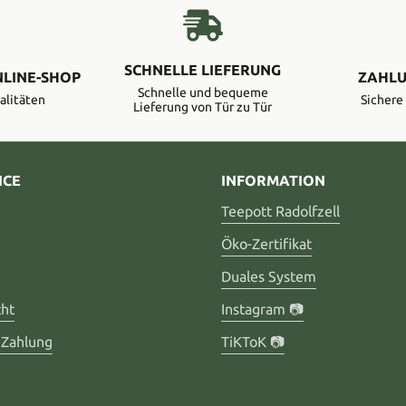
SCHNELLE LIEFERUNG
NLINE-SHOP
ZAHLU
Schnelle und bequeme
alitäten
Sicher
Lieferung von Tür zu Tür
ICE
INFORMATION
Teepott Radolfzell
Öko-Zertifikat
Duales System
cht
Instagram 📷
 Zahlung
TiKToK 📷