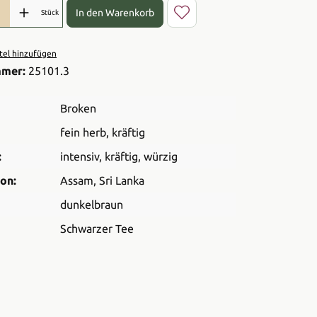
l: Gib den gewünschten Wert ein oder benutze die Schaltflächen 
In den Warenkorb
Stück
el hinzufügen
mmer:
25101.3
Broken
fein herb
, kräftig
:
intensiv
, kräftig
, würzig
on:
Assam
, Sri Lanka
dunkelbraun
Schwarzer Tee