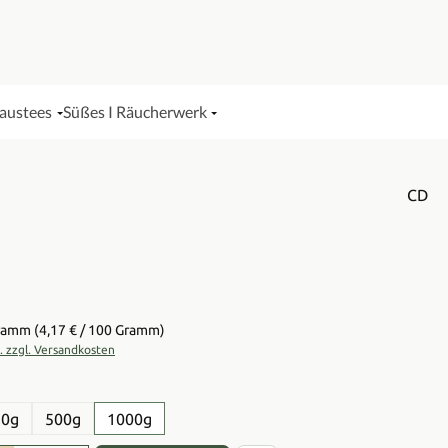
Haustees
Süßes I Räucherwerk
CD
is:
Gramm
(4,17 € / 100 Gramm)
t. zzgl. Versandkosten
en
50g
500g
1000g