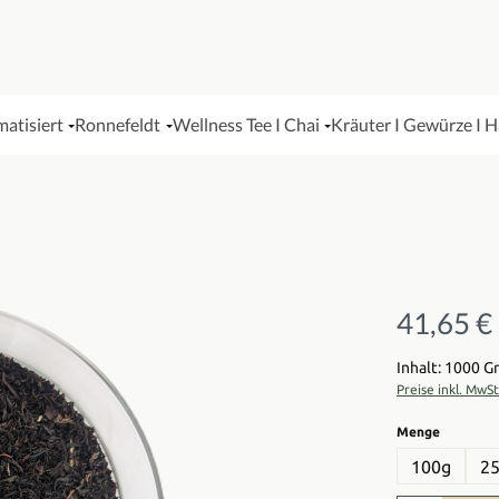
matisiert
Ronnefeldt
Wellness Tee I Chai
Kräuter I Gewürze I 
41,65 €
Regulärer Pre
Inhalt: 1000 
Preise inkl. MwS
auswähl
Menge
100g
2