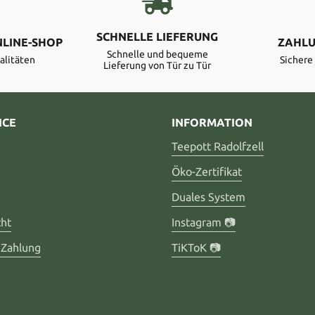
SCHNELLE LIEFERUNG
NLINE-SHOP
ZAHLU
Schnelle und bequeme
alitäten
Sicher
Lieferung von Tür zu Tür
ICE
INFORMATION
Teepott Radolfzell
Öko-Zertifikat
Duales System
cht
Instagram 📷
 Zahlung
TiKToK 📷