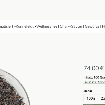
matisiert
Ronnefeldt
Wellness Tee I Chai
Kräuter I Gewürze I 
74,00 €
Regulärer Pre
Inhalt: 100 G
Preise inkl. MwS
auswähl
Menge
100g
2