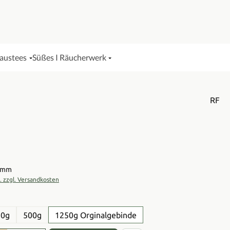
Haustees
Süßes I Räucherwerk
RF
is:
ramm
t. zzgl. Versandkosten
en
50g
500g
1250g Orginalgebinde