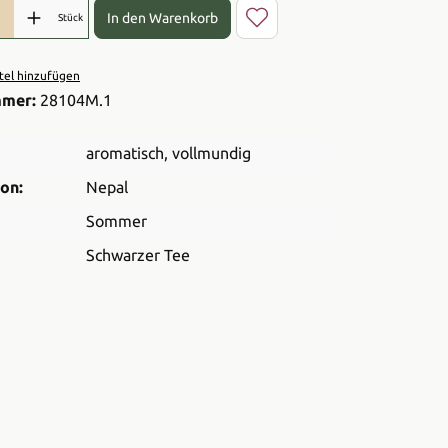
l: Gib den gewünschten Wert ein oder benutze die Schaltflächen 
In den Warenkorb
Stück
el hinzufügen
mmer:
28104M.1
aromatisch
, vollmundig
on:
Nepal
Sommer
Schwarzer Tee