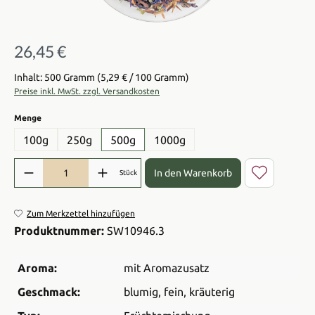
26,45 €
Regulärer Preis:
Inhalt: 500 Gramm
(5,29 € / 100 Gramm)
Preise inkl. MwSt. zzgl. Versandkosten
auswählen
Menge
100g
250g
500g
1000g
Produkt Anzahl: Gib den gewünschten Wert ein oder benutze die Sch
In den Warenkorb
Stück
Zum Merkzettel hinzufügen
Produktnummer:
SW10946.3
Aroma:
mit Aromazusatz
Geschmack:
blumig
, fein
, kräuterig