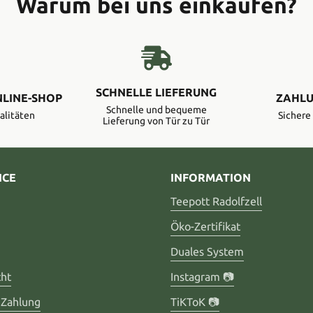
Warum bei uns einkaufen?
SCHNELLE LIEFERUNG
NLINE-SHOP
ZAHLU
Schnelle und bequeme
alitäten
Sicher
Lieferung von Tür zu Tür
ICE
INFORMATION
Teepott Radolfzell
Öko-Zertifikat
Duales System
cht
Instagram 📷
 Zahlung
TiKToK 📷