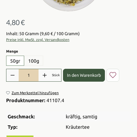
4,80 €
Regulärer Preis:
Inhalt: 50 Gramm
(9,60 € / 100 Gramm)
Preise inkl. MwSt. zzgl. Versandkosten
auswählen
Menge
50gr
100g
Produkt Anzahl: Gib den gewünschten Wert ein oder benutze die Sch
In den Warenkorb
Stück
Zum Merkzettel hinzufügen
Produktnummer:
41107.4
Geschmack:
kräftig
, samtig
Typ:
Kräutertee