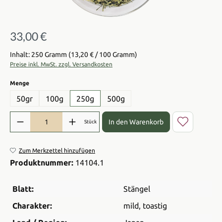
33,00 €
Regulärer Preis:
Inhalt: 250 Gramm
(13,20 € / 100 Gramm)
Preise inkl. MwSt. zzgl. Versandkosten
auswählen
Menge
50gr
100g
250g
500g
Produkt Anzahl: Gib den gewünschten Wert ein oder benutze die Sch
In den Warenkorb
Stück
Zum Merkzettel hinzufügen
Produktnummer:
14104.1
Blatt:
Stängel
Charakter:
mild
, toastig